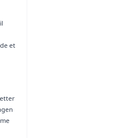
il
nde et
letter
ingen
amme