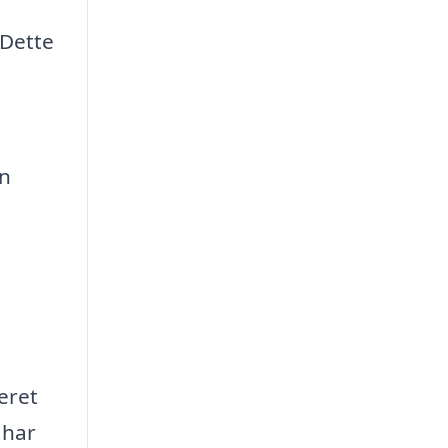
 Dette
en
eret
 har