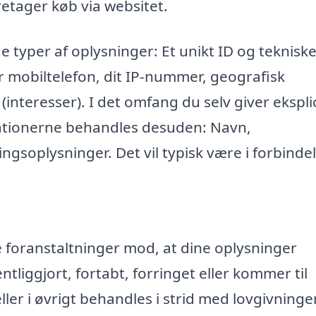
retager køb via websitet.
e typer af oplysninger: Et unikt ID og teknisk
r mobiltelefon, dit IP-nummer, geografisk
 (interesser). I det omfang du selv giver eksplic
mationerne behandles desuden: Navn,
ngsoplysninger. Det vil typisk være i forbinde
ke foranstaltninger mod, at dine oplysninger
entliggjort, fortabt, forringet eller kommer til
r i øvrigt behandles i strid med lovgivninge