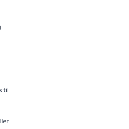
g
 til
ller