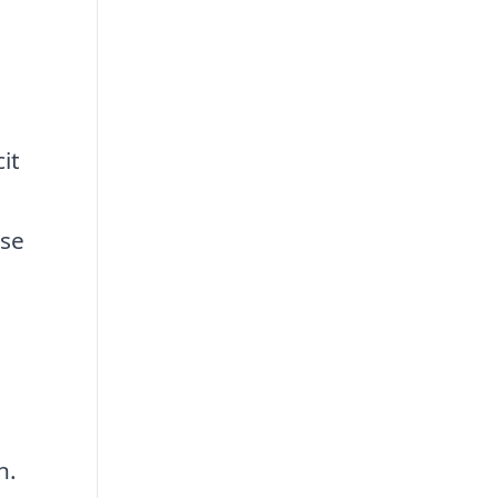
e
it
lse
n.