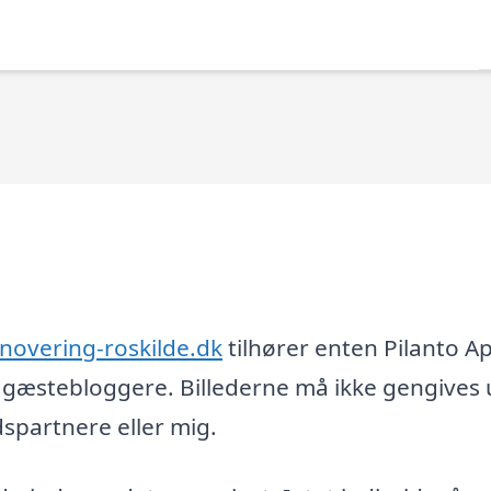
novering-roskilde.dk
tilhører enten Pilanto A
og gæstebloggere. Billederne må ikke gengives
partnere eller mig.